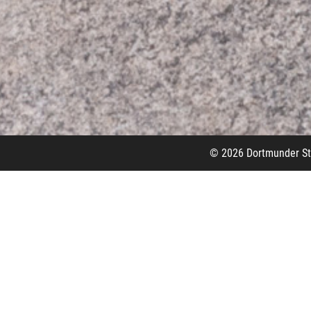
© 2026 Dortmunder S
Impressum
Dortmunder Stadtwerke AG
Deggingstraße 40
44141 Dortmund
Telefon (0231) 9 55-00
posteingang@dsw21.de
Handelsregister: HRB 2391