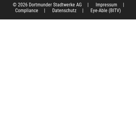
© 2026 Dortmunder Stadtwerke AG
|
Impressum
|
Compliance
|
Datenschutz
|
Eye-Able (BITV)
Die Dortmunder Stadtwerke AG (DSW21) ist die
Konzernmutter des kommunalen 21-Konzerns, der
die Daseinsvorsorge für mehr als 600.000
Bürgerinnen und Bürger der Westfalen-Metropole
Dortmund gewährleistet. Als Aktiengesellschaft
befindet sie sich zu 100 Prozent im Besitz der Stadt
Dortmund. Den dreiköpfigen Vorstand bilden der
Vorstandsvorsitzende Jörg Jacoby (Strategie &
Finanzen), Verkehrsvorstand Ulrich Jaeger und
Arbeitsdirektor Harald Kraus (Personal & Digitales).
Im Kerngeschäft betreibt DSW21 den öffentlichen
Nahverkehr in Dortmund mit mehr als 130